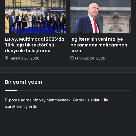
İZFAŞ, Multimodal 2026’da
İngiltere’nin yeni maliye
Türk lojistik sektörünü
bakanından mali tampon
dünya ile buluşturdu
sözü
Temmuz 25, 2026
Temmuz 24, 2026
Bir yanıt yazın
E-posta adresiniz yayınlanmayacak.
Gerekli alanlar
*
ile
işaretlenmişlerdir
Y
o
r