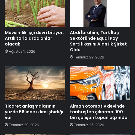
Mevsimlik işçi devri bitiyor:
Abdi İbrahim, Türk İlaç
Artık tarlalarda onlar
Sektöründe Equal Pay
olacak
Sertifikasını Alan İlk Şirket
Oldu
Ağustos 1, 2026
Temmuz 29, 2026
Ticaret anlaşmalarının
Alman otomotiv devinde
yüzde 58’inde iklim işbirliği
tarihi işten çıkarma! 100
var
bin çalışan topun ağzında
Temmuz 29, 2026
Temmuz 26, 2026