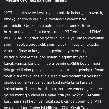
“Mesaiyi çekilmez hale getirmişlerdir”
“PTT; hukuksuz ve keyfi uygulamalarla iş barışını bozarak,
emekçiler için iş yerini ve mesaiyi çekilmez hale
getirmiştir. Sürekli hale gelen baskılar emekçilerin
huzurunu ve sağlığını bozmaktadır. PTT emekçileri ENAG
ve BES-AR’ın verilerine göre 69 bin TL’ye ulaşan yoksulluk
sınırının çok altında açlık sınırına yakın maaş almaktadır.
Artan enflasyon karşısında geçinemeyen emekçiler,
kiralarını ödeyemez, çocuklarının eğitim ihtiyacını
karşılayamaz, kendisinin ve ailesinin sağlıklı beslenmesi
için gerekli olan gıdayı bile alamaz duruma gelmiştir. Posta
dağıtıcısı emekçiler uzun süredir sayı dayatması ve isteği
dışında cumartesi çalıştırma baskısıyla karşı karşıya
kalmaktadır. Tüccar hesabı, kar-zarar ve vatandaşı müşteri
gören mantığın kamu kurumlarında yeri yoktur. 184 yıllık
kurumun nasıl keyfi ve hukuksuz biçimde yönetildiği PTT
emekçileri tarafından iyi biliniyor. 7201 Sayılı Tebligat