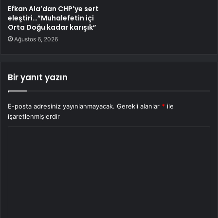
Efkan Ala’dan CHP’ye sert
eleştiri…”Muhalefetin içi
Orta Doğu kadar karışık”
Ağustos 6, 2026
Bir yanıt yazın
E-posta adresiniz yayınlanmayacak.
Gerekli alanlar
*
ile
işaretlenmişlerdir
Y
o
r
u
m
*