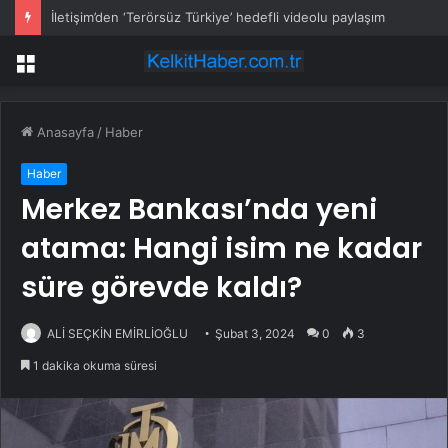
İletişim’den ‘Terörsüz Türkiye’ hedefli videolu paylaşım
Menü
Anasayfa
/
Haber
Haber
Merkez Bankası’nda yeni
atama: Hangi isim ne kadar
süre görevde kaldı?
ALİ SEÇKİN EMİRLİOĞLU
Şubat 3, 2024
0
3
1 dakika okuma süresi